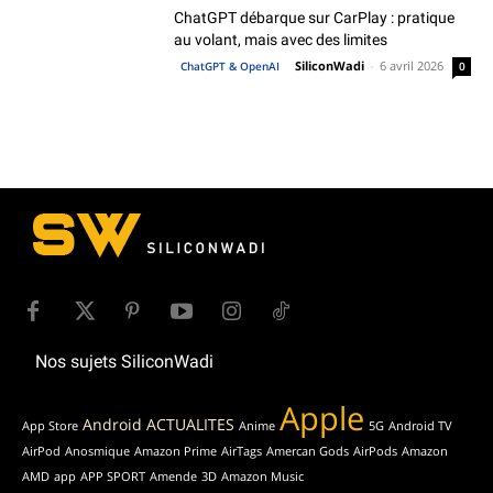
ChatGPT débarque sur CarPlay : pratique
au volant, mais avec des limites
SiliconWadi
-
6 avril 2026
ChatGPT & OpenAI
0
Nos sujets SiliconWadi
Apple
Android
ACTUALITES
App Store
Anime
5G
Android TV
AirPod
Anosmique
Amazon Prime
AirTags
Amercan Gods
AirPods
Amazon
AMD
app
APP SPORT
Amende
3D
Amazon Music