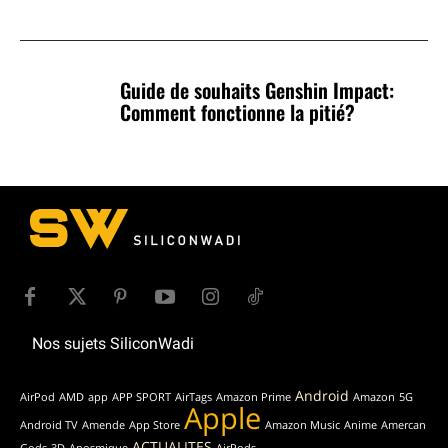
Guide de souhaits Genshin Impact:
Comment fonctionne la pitié?
Nos sujets SiliconWadi
Android
AirPod
AMD
app
APP SPORT
AirTags
Amazon Prime
Amazon
5G
Apple
Android TV
Amende
App Store
Amazon Music
Anime
Amercan
ACTUALITES
Gods
3D
Anosmique
AirPods